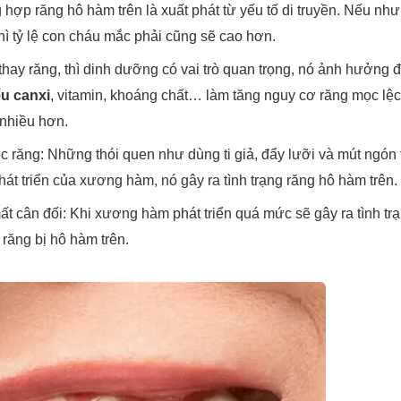
hợp răng hô hàm trên là xuất phát từ yếu tố di truyền. Nếu như
hì tỷ lệ con cháu mắc phải cũng sẽ cao hơn.
hay răng, thì dinh dưỡng có vai trò quan trọng, nó ảnh hưởng đế
ếu canxi
, vitamin, khoáng chất… làm tăng nguy cơ răng mọc lệ
 nhiều hơn.
c răng: Những thói quen như dùng ti giả, đẩy lưỡi và mút ngón 
t triển của xương hàm, nó gây ra tình trạng răng hô hàm trên.
t cân đối: Khi xương hàm phát triển quá mức sẽ gây ra tình trạ
 răng bị hô hàm trên.