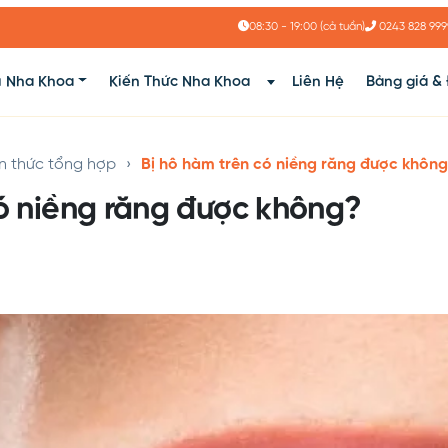
08:30 - 19:00 (cả tuần)
0243 828 999
ụ Nha Khoa
Kiến Thức Nha Khoa
Liên Hệ
Bảng giá & 
ến thức tổng hợp
›
Bị hô hàm trên có niềng răng được khôn
có niềng răng được không?