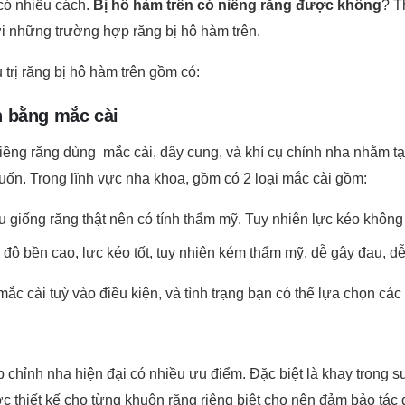
 những trường hợp răng bị hô hàm trên.
trị răng bị hô hàm trên gồm có:
n bằng mắc cài
niềng răng dùng mắc cài, dây cung, và khí cụ chỉnh nha nhằm tạ
muốn. Trong lĩnh vực nha khoa, gồm có 2 loại mắc cài gồm:
u giống răng thật nên có tính thẩm mỹ. Tuy nhiên lực kéo không
ẻ, độ bền cao, lực kéo tốt, tuy nhiên kém thẩm mỹ, dễ gây đau, 
c cài tuỳ vào điều kiện, và tình trạng bạn có thể lựa chọn các
chỉnh nha hiện đại có nhiều ưu điểm. Đặc biệt là khay trong su
 thiết kế cho từng khuôn răng riêng biệt cho nên đảm bảo tác 