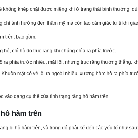
ể không khép chặt được miệng khi ở trạng thái bình thường, dù
g chỉ ảnh hưởng đến thẩm mỹ mà còn tạo cảm giác tự ti khi giao
m trên, bao gồm:
ô, chỉ hô do trục răng khi chúng chìa ra phía trước.
a phía trước nhiều, mặt lồi, nhưng trục răng thường thẳng, kh
Khuôn mặt có vẻ lồi ra ngoài nhiều, xương hàm hô ra phía trướ
c vào dạng cụ thể của tình trạng răng hô hàm trên.
 hô hàm trên
ăng bị hô hàm trên, và trong đó phải kể đến các yếu tố như sau