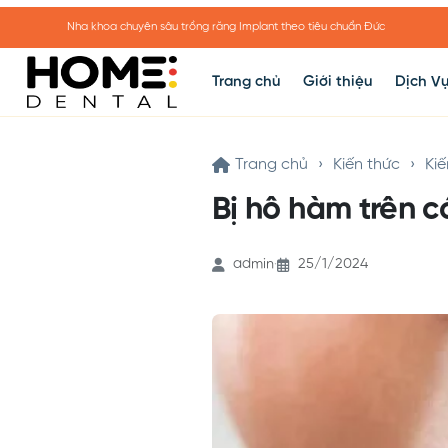
Nha khoa chuyên sâu trồng răng Implant theo tiêu chuẩn Đức
Trang chủ
Giới thiệu
Dịch V
Trang chủ
›
Kiến thức
›
Ki
Bị hô hàm trên 
admin
25/1/2024
·