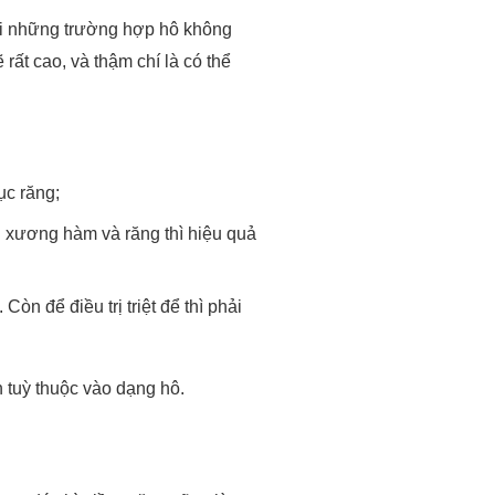
với những trường hợp hô không
rất cao, và thậm chí là có thể
ục răng;
ần xương hàm và răng thì hiệu quả
òn để điều trị triệt để thì phải
n tuỳ thuộc vào dạng hô.
heo đó, thì niềng răng cũng là