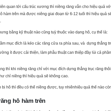
liên quan tới cấu trúc xương thì niềng răng vẫn cho hiệu quả 
 hàm trên mà được niêng giai đoạn từ 6-12 tuổi thì hiệu quả sẽ 
.
ưng bằng kỹ thuật nào cũng tuỳ thuộc vào dạng hô, cụ thể là:
hằm mục đích là kéo các răng cửa ra phía sau, và dựng thẳng tr
ường ít được cải thiện, làm phẫu thuật can thiệp đầy lùi cả ph
 thì khi niềng răng chỉ với mục đích dựng thẳng trục răng thôi. C
ư chỉ niềng thì hiệu quả sẽ không cao.
 bị hô thì đều có thể niềng được, tuy nhiênhiệu quả thế nào cò
ăng hô hàm trên
 có nhiều cách.
Bị hô hàm trên có niềng răng được không
? T