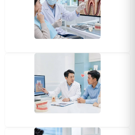
Răng hàm bị nứt đôi có giữ được không? Cách xử lý
6/8/2026
Lấy tủy răng có quan hệ được không? Bác sĩ giải đáp
3/8/2026