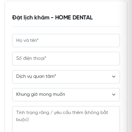
Đặt lịch khám - HOME DENTAL