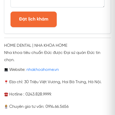
Đặt lịch khám
HOME DENTAL | NHA KHOA HOME
Nha khoa tiêu chuẩn Đức được Đại sứ quán Đức tin
chọn.
Website:
nhakhoahome.vn
Địa chỉ: 30 Triệu Việt Vương, Hai Bà Trưng, Hà Nội.
Hotline : 0243.828.9999.
Chuyên gia tư vấn: 0914.66.5656