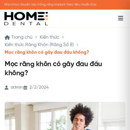
Nha khoa chuyên sâu trồng răng Implant theo tiêu chuẩn Đức
Trang chủ
›
Kiến thức
›
Kiến thức Răng Khôn (Răng Số 8)
›
Mọc răng khôn có gây đau đầu không?
Mọc răng khôn có gây đau đầu
không?
admin
2/2/2024
·