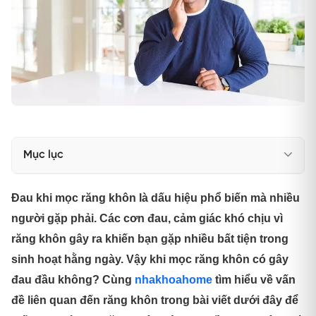
Mục lục
Đau khi mọc răng khôn là dấu hiệu phổ biến mà nhiều
người gặp phải. Các cơn đau, cảm giác khó chịu vì
răng khôn gây ra khiến bạn gặp nhiều bất tiện trong
sinh hoạt hằng ngày. Vậy khi mọc răng khôn có gây
đau đầu không? Cùng
nhakhoahome
tìm hiểu về vấn
đề liên quan đến răng khôn trong bài viết dưới đây để