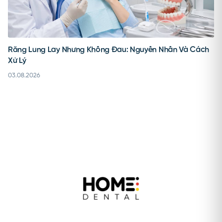
Răng Lung Lay Nhưng Không Đau: Nguyên Nhân Và Cách
Xử Lý
03.08.2026