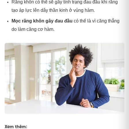
Răng khôn có thể sẽ gây tình trạng đau đầu khi răng
tạo áp lực lên dây thần kinh ở vùng hàm.
Mọc răng khôn gây đau đầu
có thể là vì căng thẳng
do làm căng cơ hàm.
Xem thêm: