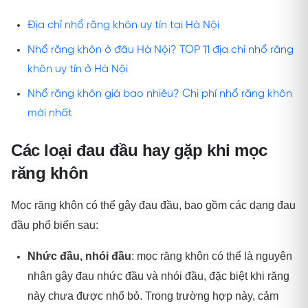
Địa chỉ nhổ răng khôn uy tín tại Hà Nội
Nhổ răng khôn ở đâu Hà Nội? TOP 11 địa chỉ nhổ răng
khôn uy tín ở Hà Nội
Nhổ răng khôn giá bao nhiêu? Chi phí nhổ răng khôn
mới nhất
Các loại đau đầu hay gặp khi mọc
răng khôn
Mọc răng khôn có thể gây đau đầu, bao gồm các dạng đau
đầu phổ biến sau:
Nhức đầu, nhói đầu
: mọc răng khôn có thể là nguyên
nhân gây đau nhức đầu và nhói đầu, đặc biệt khi răng
này chưa được nhổ bỏ. Trong trường hợp này, cảm