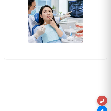
Răng Lung Lay Nhưng Không Đau: Nguyên Nhân Và Cách Xử
Lý
3/8/2026
Liên hệ
Số 30 Triệu Việt Vương, Hai Bà Trưng, Hà Nội
02438289999 / 0914665656
08:30 - 19:00 (cả tuần, trừ lễ Tết)