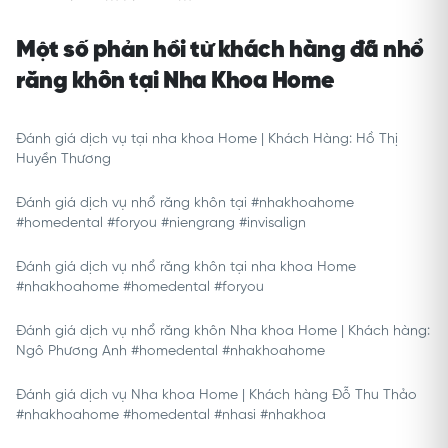
Một số phản hồi từ khách hàng đã nhổ
răng khôn tại Nha Khoa Home
Đánh giá dịch vụ tại nha khoa Home | Khách Hàng: Hồ Thị
Huyền Thương
Đánh giá dịch vụ nhổ răng khôn tại #nhakhoahome
#homedental #foryou #niengrang #invisalign
Đánh giá dịch vụ nhổ răng khôn tại nha khoa Home
#nhakhoahome #homedental #foryou
Đánh giá dịch vụ nhổ răng khôn Nha khoa Home | Khách hàng:
Ngô Phương Anh #homedental #nhakhoahome
Đánh giá dịch vụ Nha khoa Home | Khách hàng Đỗ Thu Thảo
#nhakhoahome #homedental #nhasi #nhakhoa