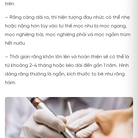
trên.
– Răng càng dài ra, thì hiện tượng đau nhức có thể nhẹ
hoặc nặng hơn tùy vào tư thế mọc như bị mọc ngang,
mọc nghiêng trái, mọc nghiêng phải và mọc ngầm trùm
hết nướu
– Thời gian răng khôn lớn lên và hoàn thiện sẽ có thể là
từ khoảng 2-4 tháng hoặc kéo dài đến gần 1 năm. Hình
dáng răng thường là ngắn, kích thước to bè như răng
hàm.