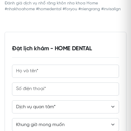
Đánh giá dịch vụ nhổ răng khôn nha khoa Home
#nhakhoahome #homedental #foryou #niengrang #invisalign
Đặt lịch khám - HOME DENTAL