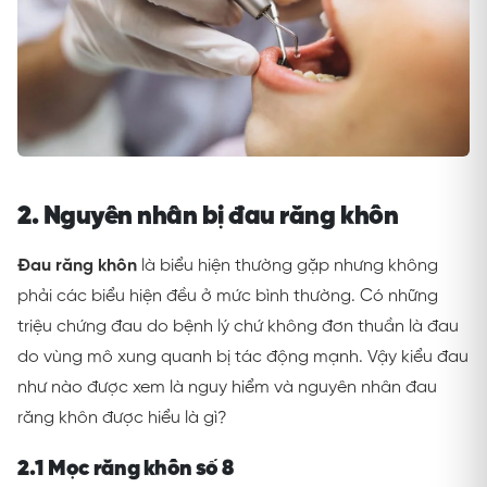
2. Nguyên nhân bị đau răng khôn
Đau răng khôn
là biểu hiện thường gặp nhưng không
phải các biểu hiện đều ở mức bình thường. Có những
triệu chứng đau do bệnh lý chứ không đơn thuần là đau
do vùng mô xung quanh bị tác động mạnh. Vậy kiểu đau
như nào được xem là nguy hiểm và nguyên nhân đau
răng khôn được hiểu là gì?
2.1 Mọc răng khôn số 8