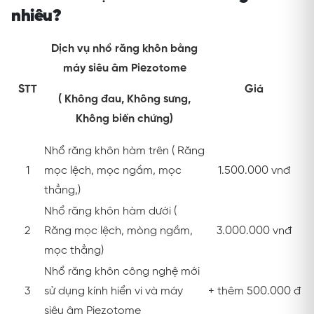
nhiêu?
Dịch vụ nhổ răng khôn bằng
máy siêu âm Piezotome
STT
Giá
( Không đau, Không sưng,
Không biến chứng)
Nhổ răng khôn hàm trên ( Răng
1
mọc lệch, mọc ngầm, mọc
1.500.000 vnđ
thẳng,)
Nhổ răng khôn hàm dưới (
2
Răng mọc lệch, mòng ngầm,
3.000.000 vnđ
mọc thẳng)
Nhổ răng khôn công nghệ mới
3
sử dụng kính hiển vi và máy
+ thêm 500.000 đ
siêu âm Piezotome