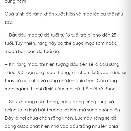
cung hàm.
Quá trình để răng khôn xuất hiện và mọc lên cụ thể như
sau:
– Bắt đầu mọc từ độ tuổi từ 18 tuổi trở đi cho đến 25
tuổi. Tuy nhiên, răng này có thể được mọc sớm hoặc
muộn hơn các độ tuổi đó.
– Khi răng mọc, thì hiện tượng đầu tiên sẽ là đau sưng
nướu. Với loại răng mọc thẳng, khi chạm lưỡi vào nướu sẽ
thấy có cục nhỏ và cứng nhú lên phía trên. Còn răng
mọc ngầm thì chỉ đi siêu âm mới có thể biết rõ được.
– Sau khoảng nửa tháng, nướu trong cùng sưng và
phình to ra khá bất thường và làm má sưng phồng lên.
Đây là nơi chứa chân răng khôn. Lúc này, răng sẽ dễ
dàng được phát hiện nhờ vào đầu trắng nhú lên phía