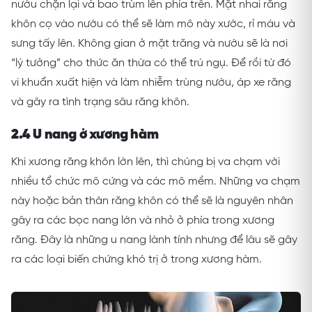
nướu chặn lại và bao trùm lên phía trên. Mặt nhai răng
khôn cọ vào nướu có thể sẽ làm mô này xước, rỉ máu và
sưng tấy lên. Không gian ở mặt trăng và nướu sẽ là nơi
“lý tưởng” cho thức ăn thừa có thể trú ngụ. Để rồi từ đó
vi khuẩn xuất hiện và làm nhiễm trùng nướu, áp xe răng
và gây ra tình trạng sâu răng khôn.
2.4 U nang ở xương hàm
Khi xương răng khôn lớn lên, thì chúng bị va chạm với
nhiều tổ chức mô cứng và các mô mềm. Những va chạm
này hoặc bản thân răng khôn có thể sẽ là nguyên nhân
gây ra các bọc nang lớn và nhỏ ở phía trong xương
răng. Đây là những u nang lành tính nhưng để lâu sẽ gây
ra các loại biến chứng khó trị ở trong xương hàm.