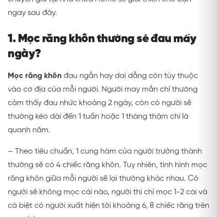
ngay sau đây.
1. Mọc răng khôn thường sẽ đau mấy
ngày?
Mọc răng khôn
đau ngắn hay dai dẳng còn tùy thuộc
vào cơ địa của mỗi người. Người may mắn chỉ thường
cảm thấy đau nhức khoảng 2 ngày, còn có người sẽ
thường kéo dài đến 1 tuần hoặc 1 tháng thậm chí là
quanh năm.
– Theo tiêu chuẩn, 1 cung hàm của người trưởng thành
thường sẽ có 4 chiếc răng khôn. Tuy nhiên, tình hình mọc
răng khôn giữa mỗi người sẽ lại thường khác nhau. Có
người sẽ không mọc cái nào, người thì chỉ mọc 1-2 cái và
cá biệt có người xuất hiện tới khoảng 6, 8 chiếc răng trên