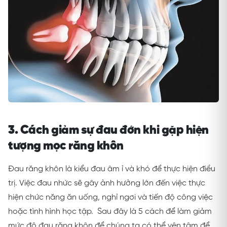
3. Cách giảm sự đau đớn khi gặp hiện
tượng mọc răng khôn
Đau răng khôn là kiểu đau âm ỉ và khó để thực hiện điều
trị. Việc đau nhức sẽ gây ảnh hưởng lớn đến việc thực
hiện chức năng ăn uống, nghỉ ngơi và tiến độ công việc
hoặc tình hình học tập. Sau đây là 5 cách để làm giảm
mức độ đau răng khôn để chúng ta có thể yên tâm để